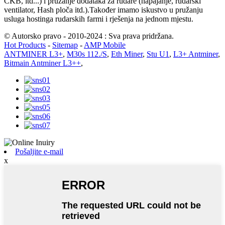
CKB, itd...) i pružanje dodataka za rudare (napajanje, rudarski
ventilator, Hash ploča itd.).Također imamo iskustvo u pružanju
usluga hostinga rudarskih farmi i rješenja na jednom mjestu.
© Autorsko pravo - 2010-2024 : Sva prava pridržana.
Hot Products
-
Sitemap
-
AMP Mobile
ANTMINER L3+
,
M30s 112./S
,
Eth Miner
,
Stu U1
,
L3+ Antminer
,
Bitmain Antminer L3++
,
Pošaljite e-mail
x