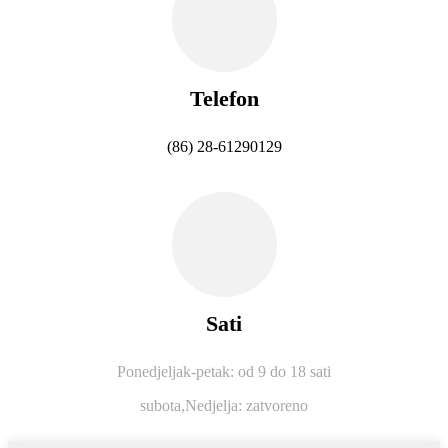
Telefon
(86) 28-61290129
Sati
Ponedjeljak-petak: od 9 do 18 sati
subota,
Nedjelja: zatvoreno