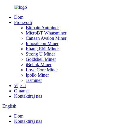
Dom
Proizvodi
Bitmain Antminer
MicroBT Whatsminer
Canaan Avalon Miner
Innosilicon Miner
Ebang Ebit Miner
Strong U Miner
Goldshell Miner
iBelink Miner
Love Core Miner
Ipollo Miner
Jasminer
Vijesti
O nama
Kontaktiraj nas
English
Dom
Kontaktiraj nas