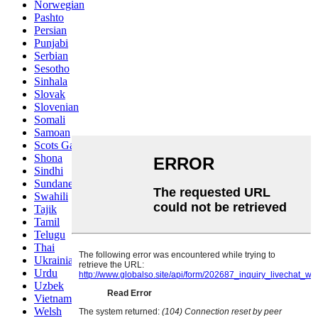
Norwegian
Pashto
Persian
Punjabi
Serbian
Sesotho
Sinhala
Slovak
Slovenian
Somali
Samoan
Scots Gaelic
Shona
Sindhi
Sundanese
Swahili
Tajik
Tamil
Telugu
Thai
Ukrainian
Urdu
Uzbek
Vietnamese
Welsh