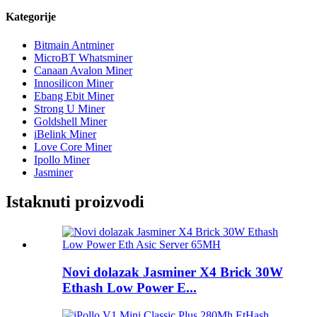
Kategorije
Bitmain Antminer
MicroBT Whatsminer
Canaan Avalon Miner
Innosilicon Miner
Ebang Ebit Miner
Strong U Miner
Goldshell Miner
iBelink Miner
Love Core Miner
Ipollo Miner
Jasminer
Istaknuti proizvodi
Novi dolazak Jasminer X4 Brick 30W
Ethash Low Power E...