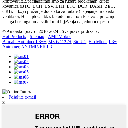
kriptovaluta.Specijalizirani smo za rudare blockchain kripto
kovanica (BTC, BCH, BSV, ETH, LTC, DCR, DASH, ZEC,
CKB, itd...) i pružanje dodataka za rudare (napajanje, rudarski
ventilator, Hash ploča itd.).Također imamo iskustvo u pružanju
usluga hostinga rudarskih farmi i rješenja na jednom mjestu.
© Autorsko pravo - 2010-2024 : Sva prava pridržana.
Hot Products
-
Sitemap
-
AMP Mobile
Bitmain Antminer L3++
,
M30s 112./S
,
Stu U1
,
Eth Miner
,
L3+
Antminer
,
ANTMINER L3+
,
Pošaljite e-mail
x