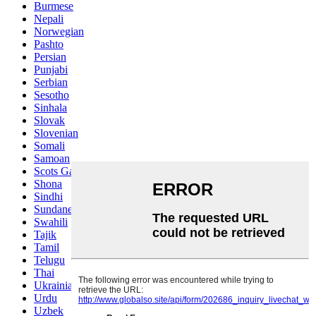
Burmese
Nepali
Norwegian
Pashto
Persian
Punjabi
Serbian
Sesotho
Sinhala
Slovak
Slovenian
Somali
Samoan
Scots Gaelic
Shona
Sindhi
Sundanese
Swahili
Tajik
Tamil
Telugu
Thai
Ukrainian
Urdu
Uzbek