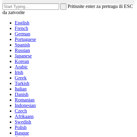
Pritisnite enter za pretragu ili ESC
da zatvorite
English
French
German
Portuguese
Spanish
Russian
Japanese
Korean
Arabic
Irish
Greek
Turkish
Italian
Danish
Romanian
Indonesian
Czech
Afrikaans
Swedish
Polish
Basque