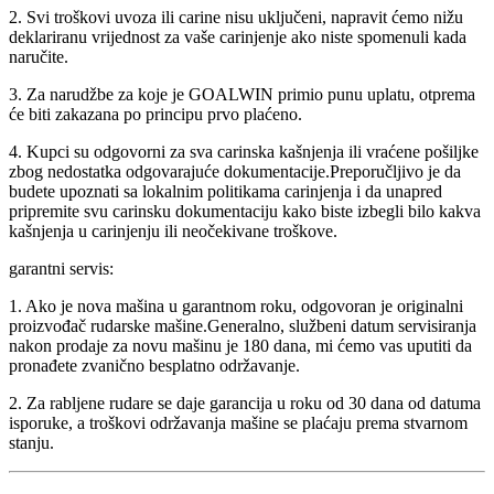
2. Svi troškovi uvoza ili carine nisu uključeni, napravit ćemo nižu
deklariranu vrijednost za vaše carinjenje ako niste spomenuli kada
naručite.
3. Za narudžbe za koje je GOALWIN primio punu uplatu, otprema
će biti zakazana po principu prvo plaćeno.
4. Kupci su odgovorni za sva carinska kašnjenja ili vraćene pošiljke
zbog nedostatka odgovarajuće dokumentacije.Preporučljivo je da
budete upoznati sa lokalnim politikama carinjenja i da unapred
pripremite svu carinsku dokumentaciju kako biste izbegli bilo kakva
kašnjenja u carinjenju ili neočekivane troškove.
garantni servis:
1. Ako je nova mašina u garantnom roku, odgovoran je originalni
proizvođač rudarske mašine.Generalno, službeni datum servisiranja
nakon prodaje za novu mašinu je 180 dana, mi ćemo vas uputiti da
pronađete zvanično besplatno održavanje.
2. Za rabljene rudare se daje garancija u roku od 30 dana od datuma
isporuke, a troškovi održavanja mašine se plaćaju prema stvarnom
stanju.