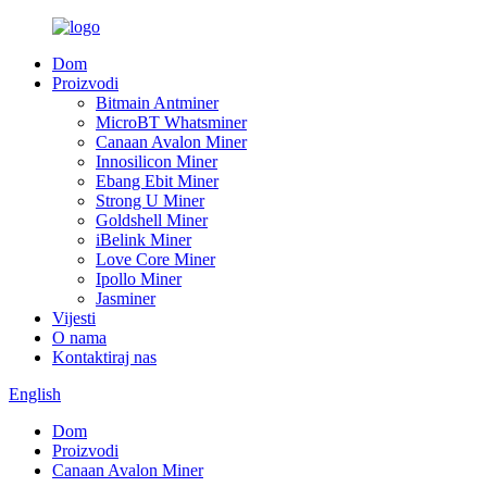
Dom
Proizvodi
Bitmain Antminer
MicroBT Whatsminer
Canaan Avalon Miner
Innosilicon Miner
Ebang Ebit Miner
Strong U Miner
Goldshell Miner
iBelink Miner
Love Core Miner
Ipollo Miner
Jasminer
Vijesti
O nama
Kontaktiraj nas
English
Dom
Proizvodi
Canaan Avalon Miner