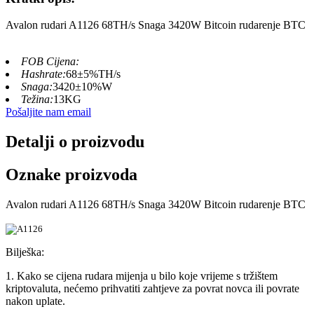
Avalon rudari A1126 68TH/s Snaga 3420W Bitcoin rudarenje BTC
FOB Cijena:
Hashrate:
68±5%TH/s
Snaga:
3420±10%W
Težina:
13KG
Pošaljite nam email
Detalji o proizvodu
Oznake proizvoda
Avalon rudari A1126 68TH/s Snaga 3420W Bitcoin rudarenje BTC
Bilješka:
1. Kako se cijena rudara mijenja u bilo koje vrijeme s tržištem
kriptovaluta, nećemo prihvatiti zahtjeve za povrat novca ili povrate
nakon uplate.