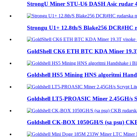
StrongU Miner STU-U6 DASH Asic rudar 
Strongu U1+ 12.8th/S Blake256 DCR#HC 
GoldShell CK6 ETH BTC KDA Miner 19.3T v
Goldshell HS5 Mining HNS algoritmi Handsh
Goldshell LT5-PROASIC Miner 2.45GH/s Scr
Goldshell CK-BOX 1050GH/S (sa psu) CKB