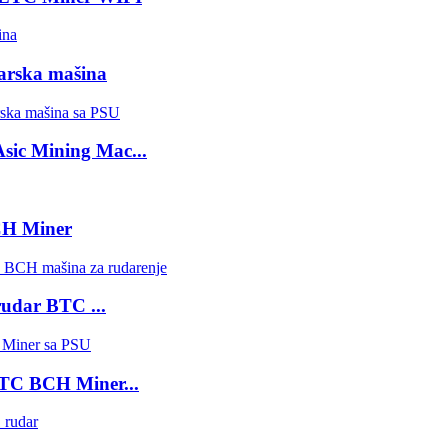
arska mašina
ic Mining Mac...
CH Miner
rudar BTC ...
BTC BCH Miner...