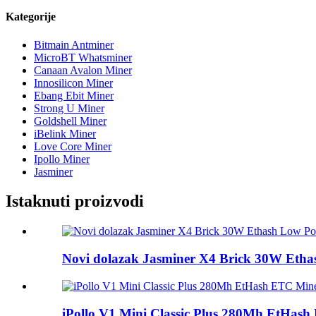
Kategorije
Bitmain Antminer
MicroBT Whatsminer
Canaan Avalon Miner
Innosilicon Miner
Ebang Ebit Miner
Strong U Miner
Goldshell Miner
iBelink Miner
Love Core Miner
Ipollo Miner
Jasminer
Istaknuti proizvodi
Novi dolazak Jasminer X4 Brick 30W Etha
iPollo V1 Mini Classic Plus 280Mh EtHas