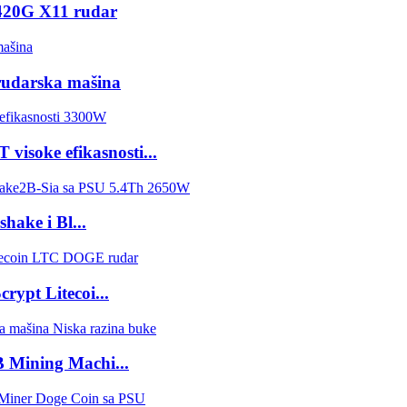
420G X11 rudar
rudarska mašina
isoke efikasnosti...
ake i Bl...
ypt Litecoi...
 Mining Machi...