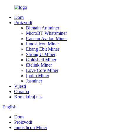
Dom
Proizvodi
Bitmain Antminer
MicroBT Whatsminer
Canaan Avalon Miner
Innosilicon Miner
Ebang Ebit Miner
Strong U Miner
Goldshell Miner
iBelink Miner
Love Core Miner
Ipollo Miner
Jasminer
Vijesti
O nama
Kontaktiraj nas
English
Dom
Proizvodi
Innosilicon Miner